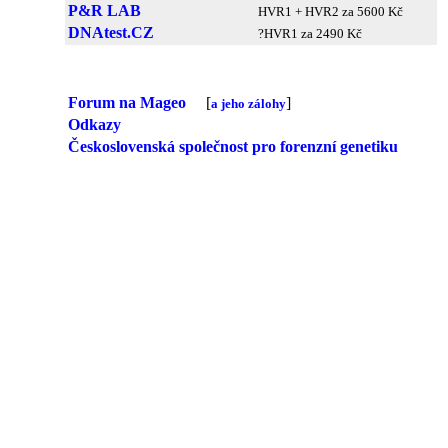
P&R LAB
HVR1 + HVR2 za 5600 Kč
DNAtest.CZ
?HVR1 za 2490 Kč
Forum na Mageo
[
]
a jeho zálohy
Odkazy
Československá společnost pro forenzní genetiku