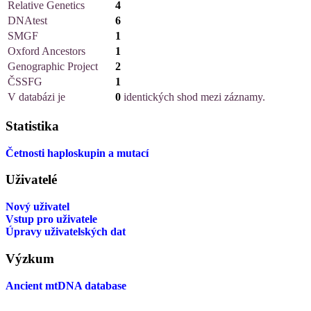
Relative Genetics
4
DNAtest
6
SMGF
1
Oxford Ancestors
1
Genographic Project
2
ČSSFG
1
V databázi je
0
identických shod mezi záznamy.
Statistika
Četnosti haploskupin a mutací
Uživatelé
Nový uživatel
Vstup pro uživatele
Úpravy uživatelských dat
Výzkum
Ancient mtDNA database