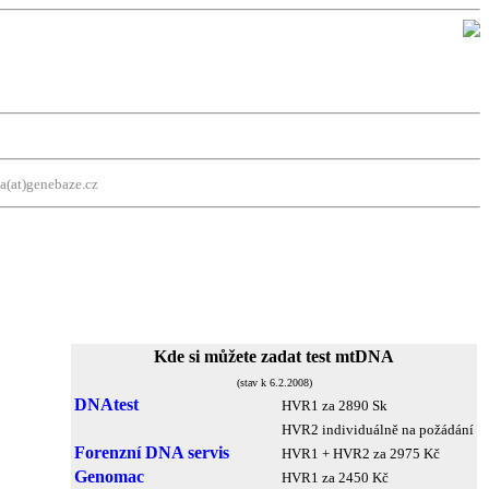
a(at)genebaze.cz
Kde si můžete zadat test mtDNA
(stav k 6.2.2008)
DNAtest
HVR1 za 2890 Sk
HVR2 individuálně na požádání
Forenzní DNA servis
HVR1 + HVR2 za 2975 Kč
Genomac
HVR1 za 2450 Kč