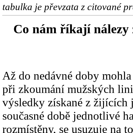
tabulka je převzata z citované p
Co nám říkají nálezy 
Až do nedávné doby mohla 
při zkoumání mužských lin
výsledky získané z žijících 
současné době jednotlivé h
rozmístěny, se usuzuje na t