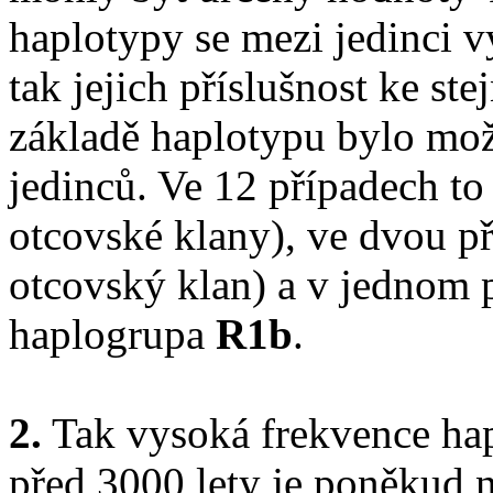
haplotypy se mezi jedinci v
tak jejich příslušnost ke s
základě haplotypu bylo mo
jedinců. Ve 12 případech t
otcovské klany), ve dvou p
otcovský klan) a v jednom 
haplogrupa
R1b
.
2.
Tak vysoká frekvence h
před 3000 lety je poněkud