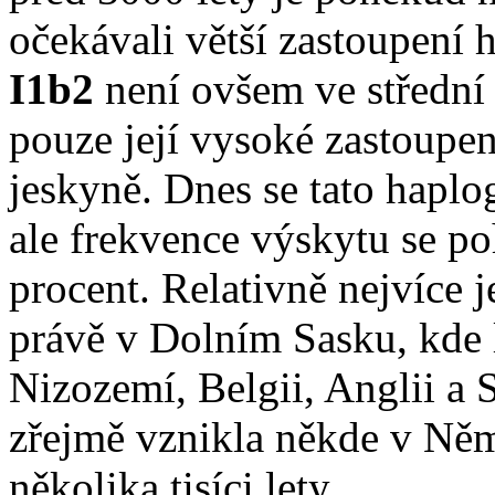
očekávali větší zastoupení
I1b2
není ovšem ve střední 
pouze její vysoké zastoupen
jeskyně. Dnes se tato haplo
ale frekvence výskytu se p
procent. Relativně nejvíce j
právě v Dolním Sasku, kde l
Nizozemí, Belgii, Anglii a 
zřejmě vznikla někde v Něme
několika tisíci lety.