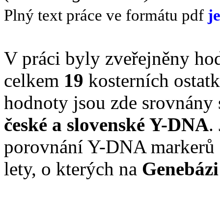
Plný text práce ve formátu pdf
j
V práci byly zveřejněny ho
celkem
19
kosterních ostat
hodnoty jsou zde srovnány
české a slovenské Y-DNA
.
porovnání Y-DNA markerů o
lety, o kterých na
Genebázi