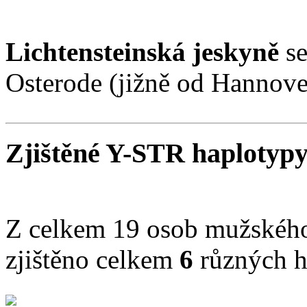
Lichtensteinská jeskyně
se
Osterode (jižně od Hannov
Zjištěné Y-STR haplotyp
Z celkem 19 osob mužského 
zjištěno celkem
6
různých h