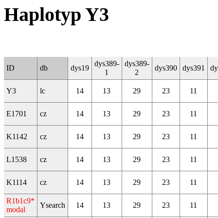
Haplotyp Y3
dys389-
dys389-
ID
db
dys19
dys390
dys391
dy
1
2
Y3
lc
14
13
29
23
11
E1701
cz
14
13
29
23
11
K1142
cz
14
13
29
23
11
L1538
cz
14
13
29
23
11
K1114
cz
14
13
29
23
11
R1b1c9*
Ysearch
14
13
29
23
11
modal