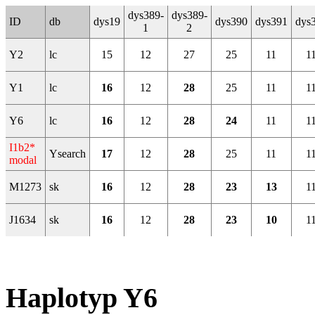
dys389-
dys389-
ID
db
dys19
dys390
dys391
dys
1
2
Y2
lc
15
12
27
25
11
1
Y1
lc
16
12
28
25
11
1
Y6
lc
16
12
28
24
11
1
I1b2*
Ysearch
17
12
28
25
11
1
modal
M1273
sk
16
12
28
23
13
1
J1634
sk
16
12
28
23
10
1
Haplotyp Y6