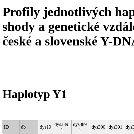
Profily jednotlivých hap
shody a genetické vzdále
české a slovenské Y-DN
Haplotyp Y1
dys389-
dys389-
ID
db
dys19
dys390
dys391
dys
1
2