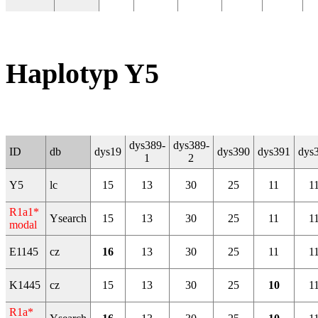
Haplotyp Y5
dys389-
dys389-
ID
db
dys19
dys390
dys391
dys
1
2
Y5
lc
15
13
30
25
11
1
R1a1*
Ysearch
15
13
30
25
11
1
modal
E1145
cz
16
13
30
25
11
1
K1445
cz
15
13
30
25
10
1
R1a*