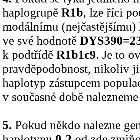
haplogrupě
R1b
, lze říci p
modálnímu (nejčastějšímu) 
ve své hodnotě
DYS390=2
k podtřídě
R1b1c9
. Je to 
pravděpodobnost, nikoliv ji
haplotyp zástupcem popula
v současné době nalezneme n
5.
Pokud někdo nalezne gen
haplotypu
0-2
od zde zmiňo