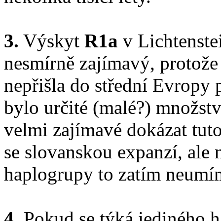
3.
Výskyt
R1a
v Lichtenstei
nesmírně zajímavý, protože
nepřišla do střední Evropy 
bylo určité (malé?) množstv
velmi zajímavé dokázat tut
se slovanskou expanzí, ale 
haplogrupy to zatím neumí
4.
Pokud se týká jediného h