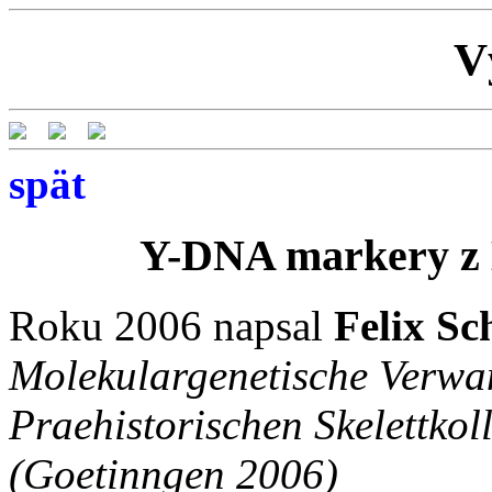
V
spät
Y-DNA markery z L
Roku 2006 napsal
Felix Sc
Molekulargenetische Verwa
Praehistorischen Skelettkoll
(Goetinngen 2006)