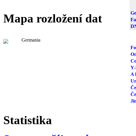
Ge
Mapa rozložení dat
Fa
DN
Germania
Fo
Od
Co
Y-
A 
Ur
Če
Če
Ji
Statistika