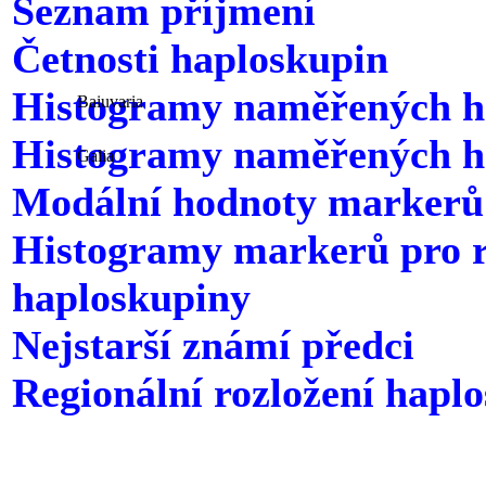
Seznam příjmení
Četnosti haploskupin
Histogramy naměřených ho
Baiuvaria
Histogramy naměřených ho
Galia
Modální hodnoty markerů
Histogramy markerů pro 
haploskupiny
Nejstarší známí předci
Regionální rozložení hapl