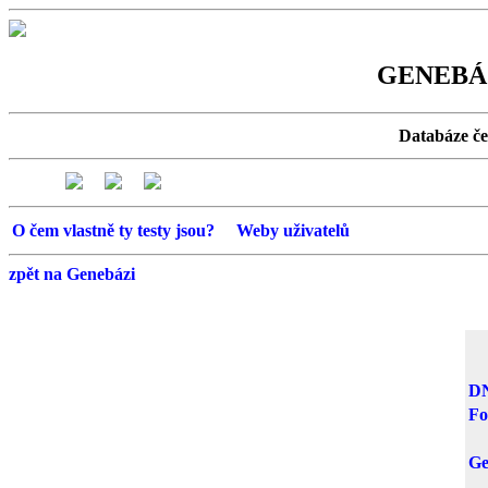
GENEBÁZ
Databáze č
O čem vlastně ty testy jsou?
Weby uživatelů
zpět na Genebázi
DN
Fo
G